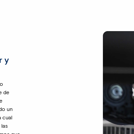
r y
do
e de
e
ndo un
a cual
 las