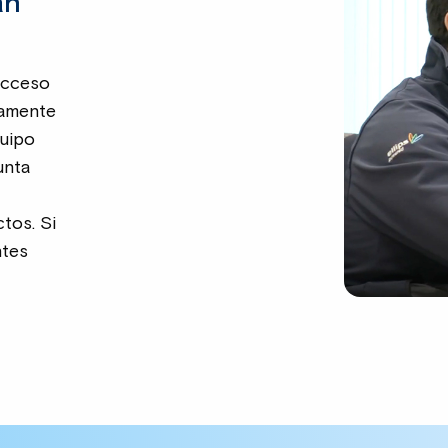
an
acceso
tamente
quipo
unta
tos. Si
ntes