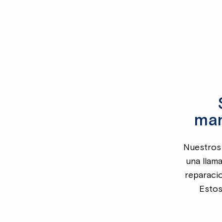
man
Nuestros 
una llam
reparaci
Estos