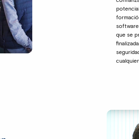
confianz
potencial
formació
software
que se p
finalizad
segurida
cualquier