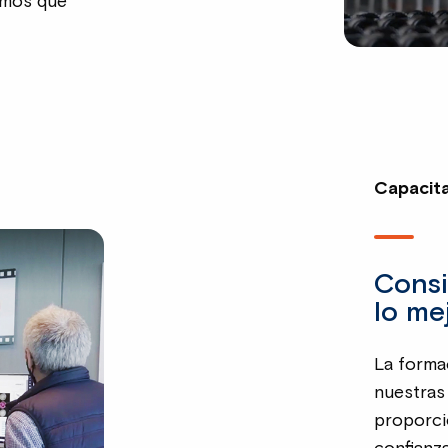
amos que
Capacit
Consi
lo mej
La forma
nuestras 
proporci