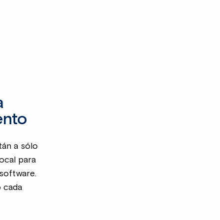
a
ento
tán a sólo
ocal para
software.
o cada