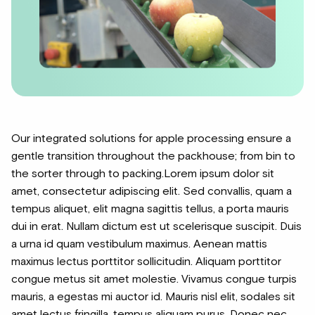
Our integrated solutions for apple processing ensure a
gentle transition throughout the packhouse; from bin to
the sorter through to packing.Lorem ipsum dolor sit
amet, consectetur adipiscing elit. Sed convallis, quam a
tempus aliquet, elit magna sagittis tellus, a porta mauris
dui in erat. Nullam dictum est ut scelerisque suscipit. Duis
a urna id quam vestibulum maximus. Aenean mattis
maximus lectus porttitor sollicitudin. Aliquam porttitor
congue metus sit amet molestie. Vivamus congue turpis
mauris, a egestas mi auctor id. Mauris nisl elit, sodales sit
amet lectus fringilla, tempus aliquam purus. Donec nec