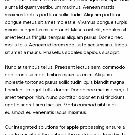
a urna id quam vestibulum maximus. Aenean mattis
maximus lectus porttitor sollicitudin. Aliquam porttitor
congue metus sit amet molestie. Vivamus congue turpis
mauris, a egestas mi auctor id. Mauris nisl elit, sodales sit
amet lectus fringilla, tempus aliquam purus. Donec nec
mollis felis. Aenean id lorem sed justo accumsan ultrices
sit amet a mauris. Phasellus sodales dapibus suscipit.
Nunc at tempus tellus. Praesent lectus sem, commodo
non eros euismod, finibus maximus enim. Aliquam
molestie tortor ac purus sollicitudin, quis blandit magna
tincidunt. In eget tellus lorem. Donec nec mattis enim, sit
amet tempor nibh. Nunc porttitor dolor et nisi tincidunt,
eget placerat arcu facilisis. Morbi euismod nibh a elit
euismod, eu venenatis lacus maximus.
Our integrated solutions for apple processing ensure a
gentle transition throughout the packhouse; from bin to