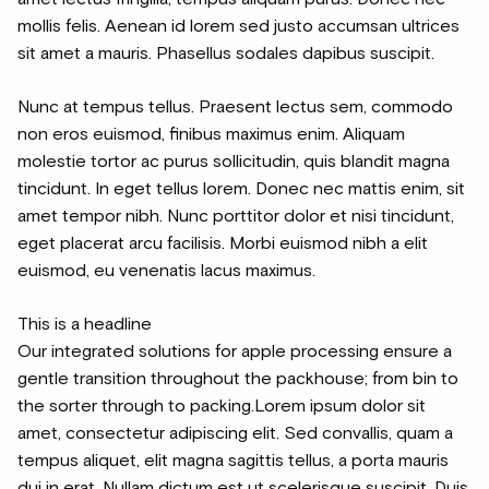
mollis felis. Aenean id lorem sed justo accumsan ultrices
sit amet a mauris. Phasellus sodales dapibus suscipit.
Nunc at tempus tellus. Praesent lectus sem, commodo
non eros euismod, finibus maximus enim. Aliquam
molestie tortor ac purus sollicitudin, quis blandit magna
tincidunt. In eget tellus lorem. Donec nec mattis enim, sit
amet tempor nibh. Nunc porttitor dolor et nisi tincidunt,
eget placerat arcu facilisis. Morbi euismod nibh a elit
euismod, eu venenatis lacus maximus.
This is a headline
Our integrated solutions for apple processing ensure a
gentle transition throughout the packhouse; from bin to
the sorter through to packing.Lorem ipsum dolor sit
amet, consectetur adipiscing elit. Sed convallis, quam a
tempus aliquet, elit magna sagittis tellus, a porta mauris
dui in erat. Nullam dictum est ut scelerisque suscipit. Duis