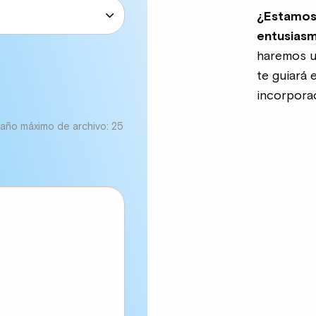
¿Estamos
entusias
haremos u
te guiará 
incorpora
maño máximo de archivo: 25