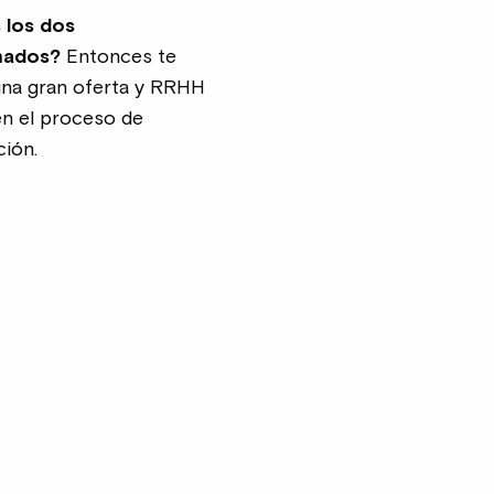
 los dos
mados?
Entonces te
na gran oferta y RRHH
en el proceso de
ción.