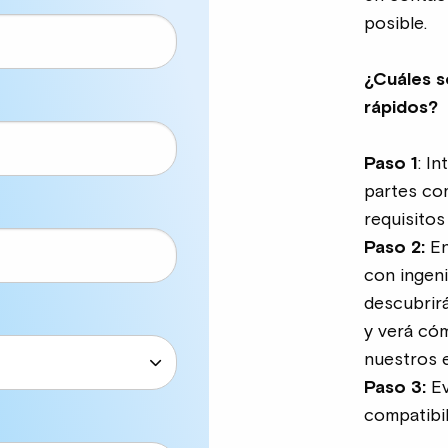
posible.
¿Cuáles s
rápidos?
Paso 1
: I
partes co
requisitos
Paso 2:
En
con ingeni
descubrir
y verá cóm
nuestros 
Paso 3:
Ev
compatibil