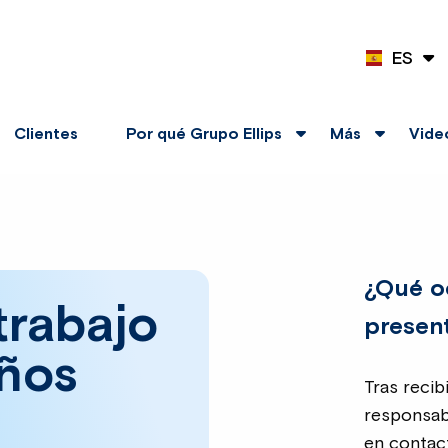
ES
EN
Clientes
Por qué Grupo Ellips
Más
Vide
¿Qué o
 trabajo
present
eños
Tras recib
responsab
en contac